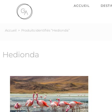
ACCUEIL
DESTI
Accueil
>
Produits identifiés “Hedionda”
Hedionda