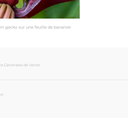
Un gecko sur une feuille de bananier
ns Générales de Vente
rt