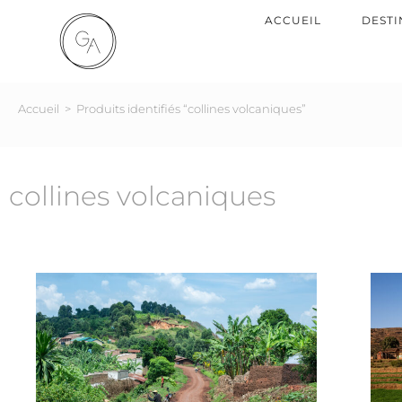
ACCUEIL
DESTI
Accueil
>
Produits identifiés “collines volcaniques”
collines volcaniques