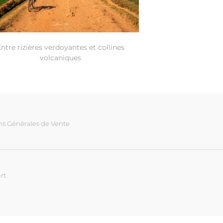
Entre rizières verdoyantes et collines
volcaniques
ns Générales de Vente
rt