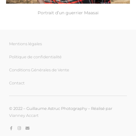
Portrait d’un guerrier Maasai
Mentions légales
Politique de confidentialité
Conditions Générales de Vente
Contact
© 2022 – Guillaume Astruc Photography – Réalisé par
Vianney Accart