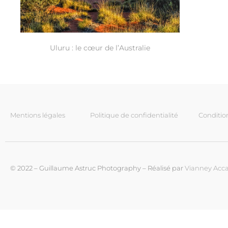
Uluru : le cœur de l’Australie
Mentions légales
Politique de confidentialité
Conditio
© 2022 – Guillaume Astruc Photography – Réalisé par
Vianney Acca