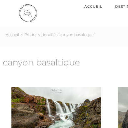
ACCUEIL
DESTI
Accueil
>
Produits identifiés “canyon basaltique”
canyon basaltique