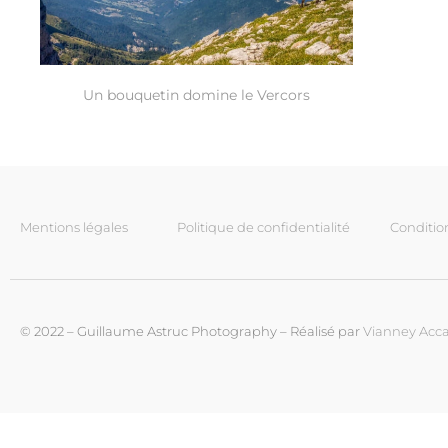
Un bouquetin domine le Vercors
Mentions légales
Politique de confidentialité
Conditio
© 2022 – Guillaume Astruc Photography – Réalisé par
Vianney Acca