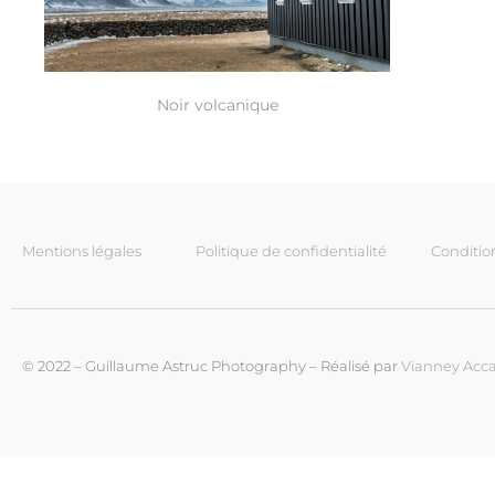
Noir volcanique
Mentions légales
Politique de confidentialité
Conditio
© 2022 – Guillaume Astruc Photography – Réalisé par
Vianney Acca