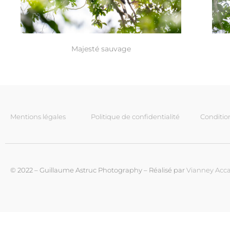
Majesté sauvage
Mentions légales
Politique de confidentialité
Conditio
© 2022 – Guillaume Astruc Photography – Réalisé par
Vianney Acca