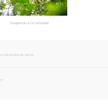
Suspendu à la canopée
ns Générales de Vente
rt