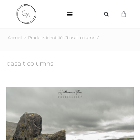
SUPPORTS D’IMPRESSION
Accueil
>
Produits identifiés “basalt columns”
basalt columns