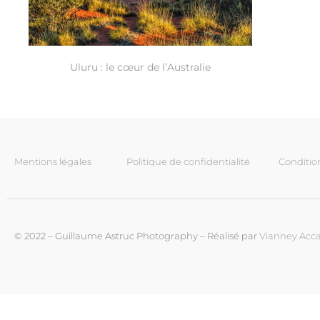
Uluru : le cœur de l’Australie
Mentions légales
Politique de confidentialité
Conditio
© 2022 – Guillaume Astruc Photography – Réalisé par
Vianney Acca