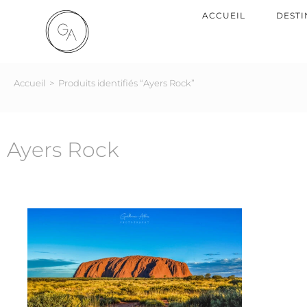
ACCUEIL
DESTI
Accueil
>
Produits identifiés “Ayers Rock”
Ayers Rock