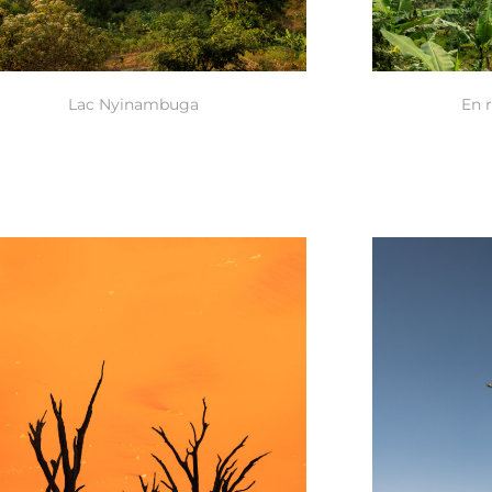
Lac Nyinambuga
En 