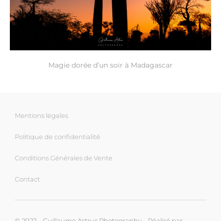
Magie dorée d’un soir à Madagascar
Mentions légales
Politique de confidentialité
Conditions Générales de Vente
Contact
© 2022 – Guillaume Astruc Photography – Réalisé par