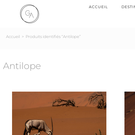
ACCUEIL
DESTI
Accueil
>
Produits identifiés “Antilope”
Antilope