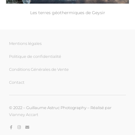
Les terres géothermiques de Geysir
Mentions légales
Politique de confidentialité
Conditions Générales de Vente
Contact
© 2022 – Guillaume Astruc Photography – Réalisé par
Vianney Accart